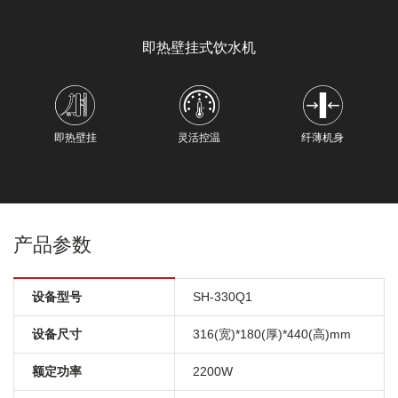
即热壁挂式饮水机
即热壁挂
灵活控温
纤薄机身
产品参数
设备型号
SH-330Q1
设备尺寸
316(宽)*180(厚)*440(高)mm
额定功率
2200W